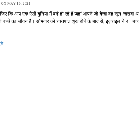
ON MAY 16, 2021
जिए कि आप एक ऐसी दुनिया में बड़े हो रहे हैं जहां आपने जो देखा वह खून-खराबा
ी बच्चे का जीवन है। सोमवार को रक्तपात शुरू होने के बाद से, इज़राइल ने 41 बच्
क्या
पढ़े
हम
इसके
लायक
हैं?
मैं
केवल
१०
साल
की
हूं,
फिलिस्तीनी
बच्ची