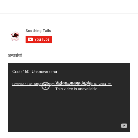
अन्तर्वार्ता
Video
Code 150: Unknown error.
Player
Download File: https://www.youtube.com/watch?v=nyLqxH43Ve8&_=1