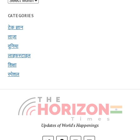
CATEGORIES
टेक ज्ञान
ताज़ा
दुनिया
लाइफस्टाइल
शिक्षा
स्पेशल
The
Hori
Time
Updates of World's Happenings